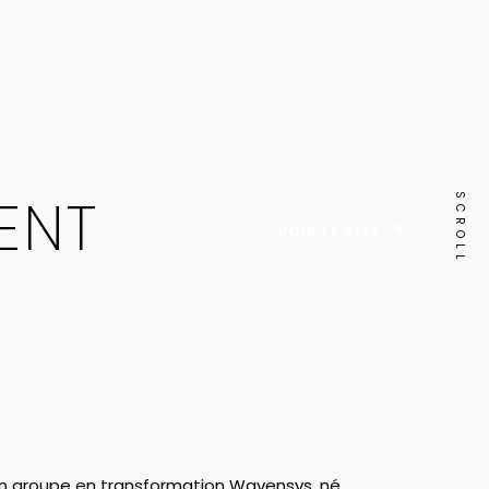
ENT
SCROLL
VOIR LE SITE
un groupe en transformation Wavensys, né