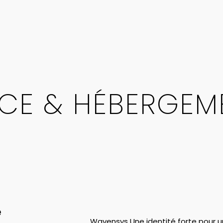
CE & HÉBERGEM
e
Wavensys Une identité forte pour 