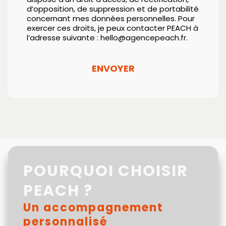
d’opposition, de suppression et de portabilité
concernant mes données personnelles. Pour
exercer ces droits, je peux contacter PEACH à
l’adresse suivante : hello@agencepeach.fr.
ENVOYER
This
field
should
be
left
blank
POURQUOI CHOISIR
PEACH ?
Un accompagnement
personnalisé