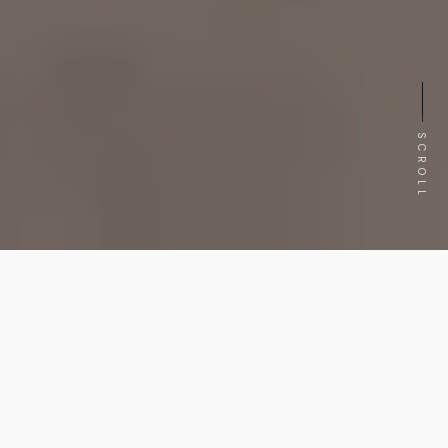
SCROLL
Une PME spécialisée dans l’agroalimentaire à
Compiègne souhaite présenter son savoir-faire lors
d’un salon professionnel. Un établissement de
formation à Beauvais cherche à attirer de nouveaux
étudiants. Une entreprise industrielle de Creil veut