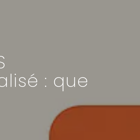
S
isé : que