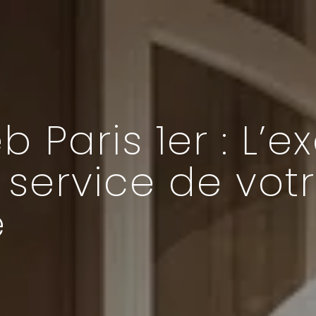
Paris 1er : L’e
u service de vo
e