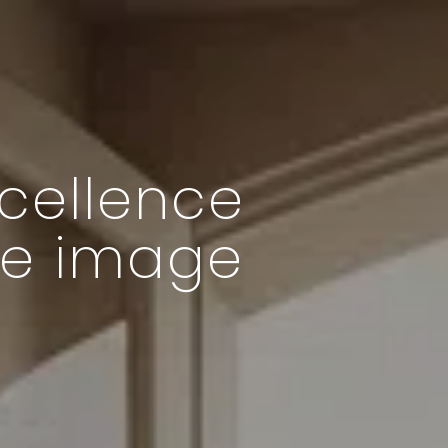
xcellence
tre image